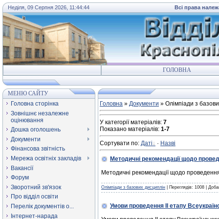
Неділя, 09 Серпня 2026, 11:44:44
Всі права належ
ГОЛОВНА
МЕНЮ САЙТУ
Головна сторінка
Головна
»
Документи
» Олімпіади з базови
Зовнішнє незалежне
оцінювання
У категорії матеріалів
:
7
Показано матеріалів
:
1-7
Дошка оголошень
Документи
Сортувати по
:
Даті
·
Назві
Фінансова звітність
Мережа освітніх закладів
Методичні рекомендації щодо проведе
Вакансії
Методичні рекомендації щодо проведення І
Форум
Зворотний зв'язок
Олімпіади з базових дисциплін
| Переглядів: 1008 | Доб
Про відділ освіти
Умови проведення ІІ етапу Всеукраїнс
Перелік документів о...
Інтернет-нарада