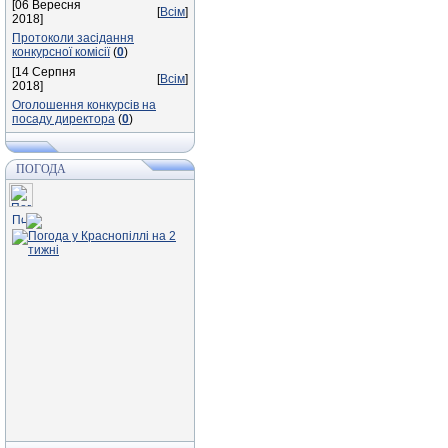
[06 Вересня
[
Всім
]
2018]
Протоколи засідання
конкурсної комісії
(
0
)
[14 Серпня
[
Всім
]
2018]
Оголошення конкурсів на
посаду директора
(
0
)
ПОГОДА