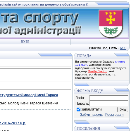
теріалів сайту посилання на джерело є обов'язковим ©
ВХІД
Вітаємо Вас
,
Гість
·
RSS
ПОРАДА
Ви використовуєте браузер
chrome
131.0.0.0
Для коректного
відображення сайту використовуйте
браузер
Mozilla Firefox
, який
відрізняється безпечністю та
стабільністю.
ФОРМА ВХОДУ
 студентської молоді імені Тараса
Логін:
ської молоді імені Тараса Шевченка
Пароль:
запам'ятати
Забув пароль
|
Реєстрація
 2016-2017 н.р.
ПОСИЛАННЯ