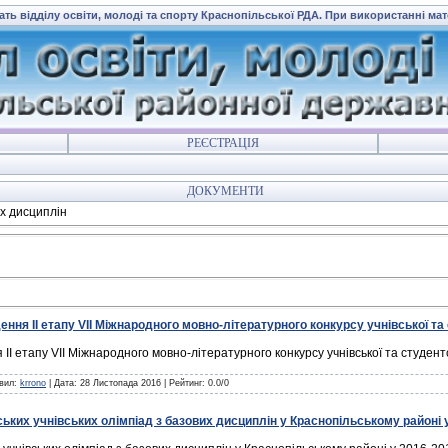
ать відділу освіти, молоді та спорту Краснопільської РДА. При використанні ма
РЕЄСТРАЦІЯ
ДОКУМЕНТИ
х дисциплін
ння ІІ етапу VІІ Міжнародного мовно-літературного конкурсу учнівської та
І етапу VІІ Міжнародного мовно-літературного конкурсу учнівської та студент
авил:
krrono
| Дата:
28 Листопада 2016
| Рейтинг: 0.0/0
ьких учнівських олімпіад з базових дисциплін у Краснопільському районі у