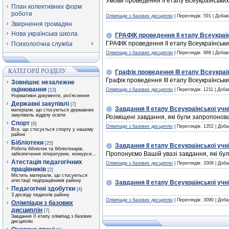
Умови проведення ІІ етапу Всеукраїнських 
План колективних форм
роботи
Олімпіади з базових дисциплін
| Переглядів: 591 | Доба
Звернення громадян
Нова українська школа
ГРАФІК проведення ІІ етапу Всеукраї
ГРАФІК проведення ІІ етапу Всеукраїнськи
Психологічна служба
Олімпіади з базових дисциплін
| Переглядів: 888 | Доба
КАТЕГОРІЇ РОЗДІЛУ
Графік проведення ІІІ етапу Всеукраї
Графік проведення ІІІ етапу Всеукраїнськ
Зовнішнє незалежне
оцінювання
Олімпіади з базових дисциплін
| Переглядів: 1211 | Доб
[13]
Нормативні документи, роз'яснення
Державні закупівлі
[7]
Завдання ІІ етапу Всеукраїнської учні
матеріали, що стосуються державних
закупівель відділу освіти
Розміщені завдання, які були запропонован
Спорт
[6]
Олімпіади з базових дисциплін
| Переглядів: 1352 | Доб
Все, що стосується спорту у нашому
районі
Бібліотеки
[25]
Завдання ІІ етапу Всеукраїнської учні
Робота бібліотек та бібліотекарів,
Пропонуємо Вашій увазі завдання, які бул
забезпечення літературою, конкурси...
Атестація педагогічних
Олімпіади з базових дисциплін
| Переглядів: 2008 | Доб
працівників
[2]
Містить матеріали, що стосуються
атестації педпрацівників району
Завдання ІІ етапу Всеукраїнської учні
Педагогічні здобутки
[4]
З досвіду педагогів району
Олімпіади з базових дисциплін
| Переглядів: 3090 | Доб
Олімпіади з базових
дисциплін
[7]
Завдання ІІ етапу олімпіад з базових
дисциплін