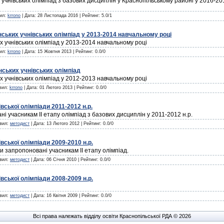
учнівських олімпіад з базових дисциплін у Краснопільському районі у 2016-201
вил:
krrono
| Дата:
28 Листопада 2016
| Рейтинг: 5.0/1
нських учнівських олімпіад у 2013-2014 навчальному році
х учнівських олімпіад у 2013-2014 навчальному році
вил:
krrono
| Дата:
15 Жовтня 2013
| Рейтинг: 0.0/0
нських учнівських олімпіад
их учнівських олімпіад у 2012-2013 навчальному році
авил:
krrono
| Дата:
01 Лютого 2013
| Рейтинг: 0.0/0
вської олімпіади 2011-2012 н.р.
і учасникам ІІ етапу олімпіад з базових дисциплін у 2011-2012 н.р.
авил:
методист
| Дата:
13 Лютого 2012
| Рейтинг: 0.0/0
вської олімпіади 2009-2010 н.р.
и запропоновані учасникам ІІ етапу олімпіад.
авил:
методист
| Дата:
06 Січня 2010
| Рейтинг: 0.0/0
вської олімпіади 2008-2009 н.р.
авил:
методист
| Дата:
16 Квітня 2009
| Рейтинг: 0.0/0
Всі права належать відділу освіти Краснопільської РДА © 2026