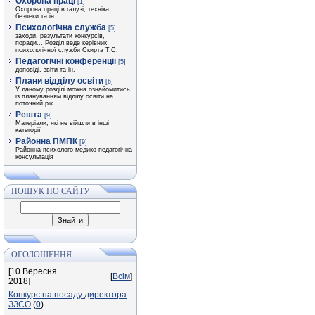
Охорона праці
[1]
Охорона праці в галузі, техніка
безпеки та ін.
Психологічна служба
[5]
заходи, результати конкурсів,
поради... Розділ веде керівник
психологічної служби Скирта Т.С.
Педагогічні конференції
[5]
доповіді, звіти та ін.
Плани відділу освіти
[6]
У даному розділі можна ознайомитись
із плануванням відділу освіти на
поточний рік
Решта
[9]
Матеріали, які не війшли в інші
категорії
Районна ПМПК
[9]
Районна психолого-медико-педагогічна
консультація
ПОШУК ПО САЙТУ
ОГОЛОШЕННЯ
[10 Вересня
[
Всім
]
2018]
Конкурс на посаду директора
ЗЗСО
(
0
)