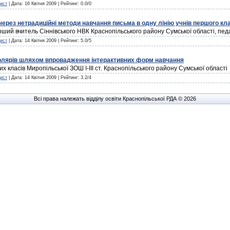
ист
| Дата:
16 Квітня 2009
| Рейтинг: 0.0/0
 через нетрадиційні методи навчання письма в одну лінію учнів першого кл
арший вчитель Сіннівського НВК Краснопільського району Сумської області, педа
ист
| Дата:
14 Квітня 2009
| Рейтинг: 5.0/5
колярів шляхом впровадження інтерактивних форм навчання
х класів Миропільської ЗОШ І-ІІІ ст. Краснопільського району Сумської області
ист
| Дата:
14 Квітня 2009
| Рейтинг: 3.2/4
Всі права належать відділу освіти Краснопільської РДА © 2026