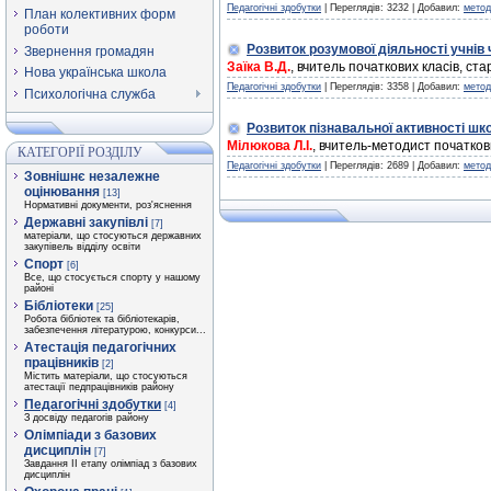
Педагогічні здобутки
| Переглядів: 3232 | Добавил:
метод
План колективних форм
роботи
Розвиток розумової діяльності учнів
Звернення громадян
Заїка В.Д.
, вчитель початкових класів, ст
Нова українська школа
Педагогічні здобутки
| Переглядів: 3358 | Добавил:
метод
Психологічна служба
Розвиток пізнавальної активності ш
Мілюкова Л.І.
, вчитель-методист початкови
КАТЕГОРІЇ РОЗДІЛУ
Педагогічні здобутки
| Переглядів: 2689 | Добавил:
метод
Зовнішнє незалежне
оцінювання
[13]
Нормативні документи, роз'яснення
Державні закупівлі
[7]
матеріали, що стосуються державних
закупівель відділу освіти
Спорт
[6]
Все, що стосується спорту у нашому
районі
Бібліотеки
[25]
Робота бібліотек та бібліотекарів,
забезпечення літературою, конкурси...
Атестація педагогічних
працівників
[2]
Містить матеріали, що стосуються
атестації педпрацівників району
Педагогічні здобутки
[4]
З досвіду педагогів району
Олімпіади з базових
дисциплін
[7]
Завдання ІІ етапу олімпіад з базових
дисциплін