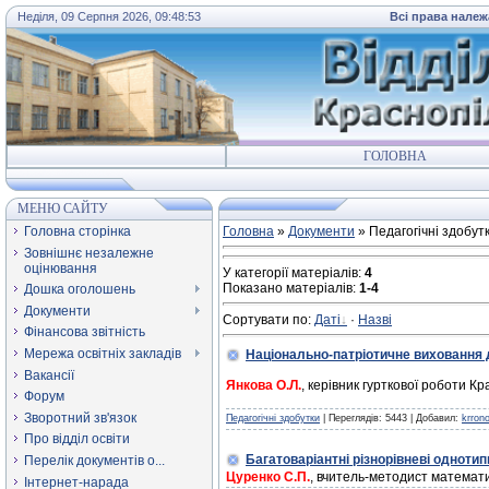
Неділя, 09 Серпня 2026, 09:48:53
Всі права належ
ГОЛОВНА
МЕНЮ САЙТУ
Головна сторінка
Головна
»
Документи
» Педагогічні здобут
Зовнішнє незалежне
оцінювання
У категорії матеріалів
:
4
Показано матеріалів
:
1-4
Дошка оголошень
Документи
Сортувати по
:
Даті
·
Назві
Фінансова звітність
Мережа освітніх закладів
Національно-патріотичне виховання д
Вакансії
Янкова О.Л.
, керівник гурткової роботи К
Форум
Зворотний зв'язок
Педагогічні здобутки
| Переглядів: 5443 | Добавил:
krron
Про відділ освіти
Багатоваріантні рiзнорiвневi однотип
Перелік документів о...
Цуренко С.П.
, вчитель-методист математик
Інтернет-нарада