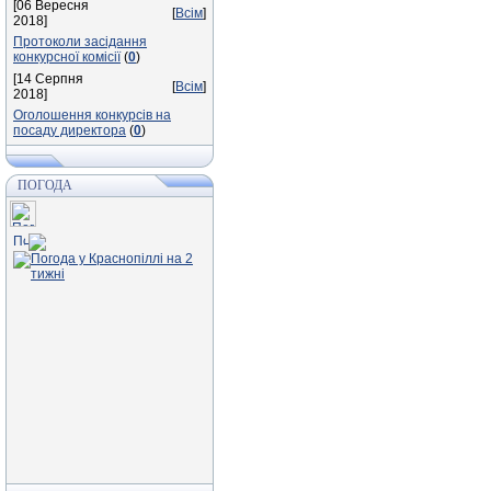
[06 Вересня
[
Всім
]
2018]
Протоколи засідання
конкурсної комісії
(
0
)
[14 Серпня
[
Всім
]
2018]
Оголошення конкурсів на
посаду директора
(
0
)
ПОГОДА