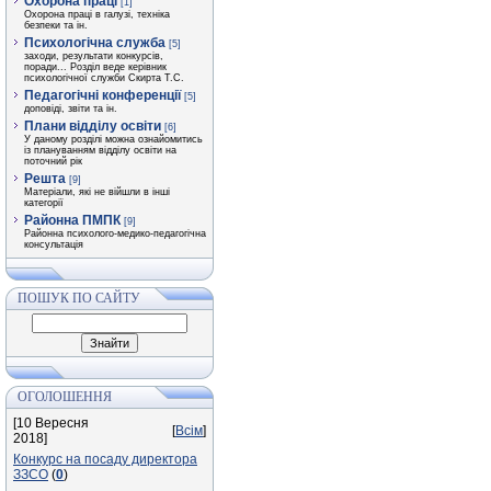
Охорона праці
[1]
Охорона праці в галузі, техніка
безпеки та ін.
Психологічна служба
[5]
заходи, результати конкурсів,
поради... Розділ веде керівник
психологічної служби Скирта Т.С.
Педагогічні конференції
[5]
доповіді, звіти та ін.
Плани відділу освіти
[6]
У даному розділі можна ознайомитись
із плануванням відділу освіти на
поточний рік
Решта
[9]
Матеріали, які не війшли в інші
категорії
Районна ПМПК
[9]
Районна психолого-медико-педагогічна
консультація
ПОШУК ПО САЙТУ
ОГОЛОШЕННЯ
[10 Вересня
[
Всім
]
2018]
Конкурс на посаду директора
ЗЗСО
(
0
)