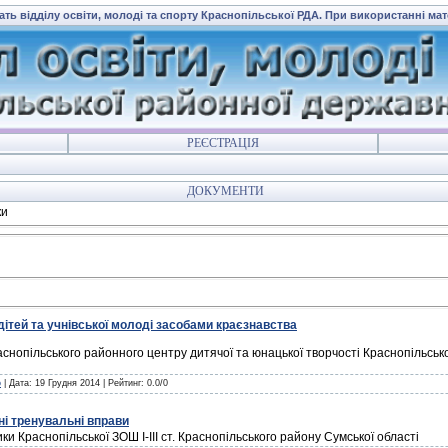
ать відділу освіти, молоді та спорту Краснопільської РДА. При використанні ма
РЕЄСТРАЦІЯ
ДОКУМЕНТИ
ки
ітей та учнівської молоді засобами краєзнавства
раснопільського районного центру дитячої та юнацької творчості Краснопільськ
o
| Дата:
19 Грудня 2014
| Рейтинг: 0.0/0
ні тренувальні вправи
и Краснопiльської ЗОШ І-ІІІ ст. Краснопільського району Сумської областi