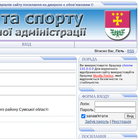
теріалів сайту посилання на джерело є обов'язковим ©
ВХІД
Вітаємо Вас
,
Гість
·
RSS
ПОРАДА
Ви використовуєте браузер
chrome
131.0.0.0
Для коректного
відображення сайту використовуйте
браузер
Mozilla Firefox
, який
відрізняється безпечністю та
стабільністю.
ФОРМА ВХОДУ
Логін:
ого району Сумської областi
Пароль:
запам'ятати
Забув пароль
|
Реєстрація
ПОСИЛАННЯ