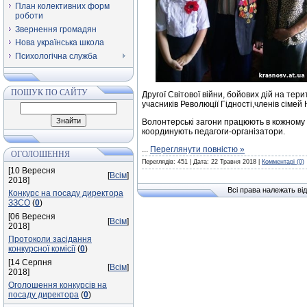
План колективних форм
роботи
Звернення громадян
Нова українська школа
Психологічна служба
ПОШУК ПО САЙТУ
Другої Світової війни, бойових дій на тер
учасників Революції Гідності,членів сімей
Волонтерські загони працюють в кожному з
координують педагоги-організатори.
...
Переглянути повністю »
ОГОЛОШЕННЯ
Переглядів: 451 | Дата:
22 Травня 2018
|
Комментарі (0)
[10 Вересня
[
Всім
]
2018]
Всі права належать від
Конкурс на посаду директора
ЗЗСО
(
0
)
[06 Вересня
[
Всім
]
2018]
Протоколи засідання
конкурсної комісії
(
0
)
[14 Серпня
[
Всім
]
2018]
Оголошення конкурсів на
посаду директора
(
0
)