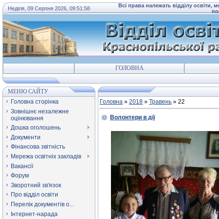
Всі права належать відділу освіти, 
Неділя, 09 Серпня 2026, 09:51:58
по
ГОЛОВНА
МЕНЮ САЙТУ
Головна сторінка
Головна
»
2018
»
Травень
»
22
Зовнішнє незалежне
Волонтери в дії
оцінювання
Дошка оголошень
Документи
Фінансова звітність
Мережа освітніх закладів
Вакансії
Форум
Зворотний зв'язок
Про відділ освіти
Перелік документів о...
Інтернет-нарада