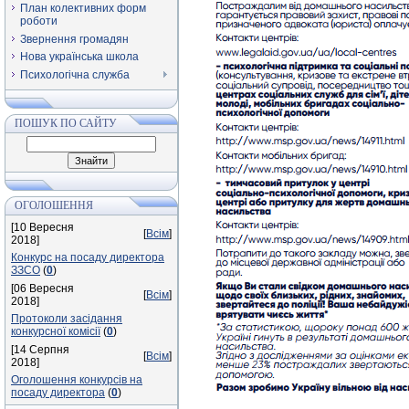
План колективних форм
роботи
Звернення громадян
Нова українська школа
Психологічна служба
ПОШУК ПО САЙТУ
ОГОЛОШЕННЯ
[10 Вересня
[
Всім
]
2018]
Конкурс на посаду директора
ЗЗСО
(
0
)
[06 Вересня
[
Всім
]
2018]
Протоколи засідання
конкурсної комісії
(
0
)
[14 Серпня
[
Всім
]
2018]
Оголошення конкурсів на
посаду директора
(
0
)