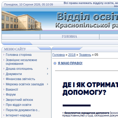
Всі права належать відділу освіти, 
Понеділок, 10 Серпня 2026, 05:10:09
по
ГОЛОВНА
МЕНЮ САЙТУ
Головна сторінка
Головна
»
2018
»
Травень
»
05
Зовнішнє незалежне
Я МАЮ ПРАВО!
оцінювання
Дошка оголошень
Документи
Фінансова звітність
Мережа освітніх закладів
Вакансії
Форум
Зворотний зв'язок
Про відділ освіти
Перелік документів о...
Інтернет-нарада