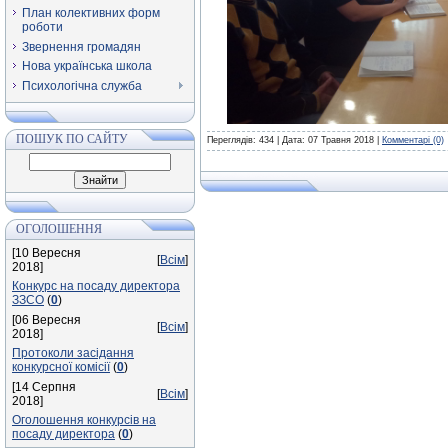
План колективних форм
роботи
Звернення громадян
Нова українська школа
Психологічна служба
ПОШУК ПО САЙТУ
Переглядів: 434 | Дата:
07 Травня 2018
|
Комментарі (0)
ОГОЛОШЕННЯ
[10 Вересня
[
Всім
]
2018]
Конкурс на посаду директора
ЗЗСО
(
0
)
[06 Вересня
[
Всім
]
2018]
Протоколи засідання
конкурсної комісії
(
0
)
[14 Серпня
[
Всім
]
2018]
Оголошення конкурсів на
посаду директора
(
0
)