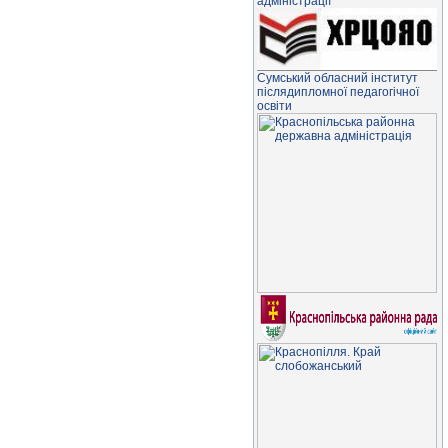
адміністрації
Сумський обласний інститут
післядипломної педагогічної
освіти