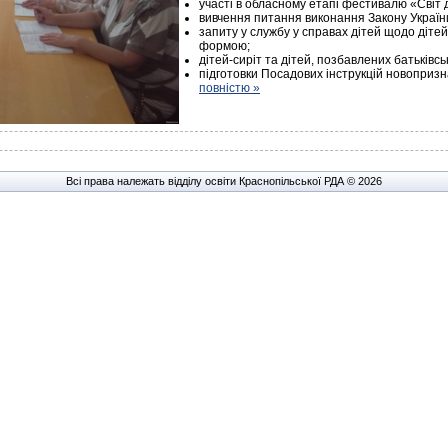
участі в обласному етапі фестивалю «Світ
вивчення питання виконання Закону Україн
запиту у службу у справах дітей щодо діте
формою;
дітей-сиріт та дітей, позбавлених батьківс
підготовки Посадових інструкцій новопри
повністю »
Всі права належать відділу освіти Краснопільської РДА © 2026