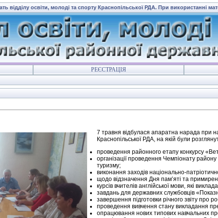
ать відділу освіти, молоді та спорту Краснопільської РДА. При використанні ма
РЕЄСТРАЦІЯ
7 травня відбулася апаратна нарада при на
Краснопільської РДА, на якій були роз
проведення районного етапу конкурсу «Ве
організації проведення Чемпіонату району 
туризму;
виконання заходів національно-патріотичн
щодо відзначення Дня пам’яті та примирен
курсів вчителів англійської мови, які виклада
завдань для державних службовців «Показн
завершення підготовки річного звіту про ро
проведення вивчення стану викладання пр
опрацювання нових типових навчальних про