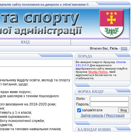
теріалів сайту посилання на джерело є обов'язковим ©
ВХІД
Вітаємо Вас
,
Гість
·
RSS
ПОРАДА
Ви використовуєте браузер
chrome
131.0.0.0
Для коректного
відображення сайту використовуйте
браузер
Mozilla Firefox
, який
відрізняється безпечністю та
стабільністю.
чальнику відділу освіти, молоді та спорту
глянуті питання, щодо:
ФОРМА ВХОДУ
теран живе поруч»;
для школярів з техніки пішохідного
Логін:
ого виховання на 2018-2020 роки;
Пароль:
ня;
запам'ятати
тимуть у 1-х класів;
Забув пароль
|
Реєстрація
иків оцінювання»;
боту психологічної служби;
едметів;
грам та типових навчальних планів;
КАЛЕНДАР НОВИН