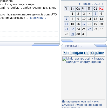
 дошкілля»;
«
Травень 2018
»
и «Про дошкільну освіту»;
й, які потребують забезпечення шкільною
Пн
Вт
Ср
Чт
Пт
Сб
Нд
1
2
3
4
5
6
ького піклування, переміщених із зони АТО;
значених державних
...
Переглянути
7
8
9
10
11
12
13
14
15
16
17
18
19
20
21
22
23
24
25
26
27
28
29
30
31
ПОСИЛАННЯ
Департамент освiти і науки
Сумської обласної державної