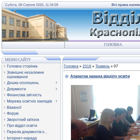
Субота, 08 Серпня 2026, 11:34:09
Всі права належ
ГОЛОВНА
МЕНЮ САЙТУ
Головна сторінка
Головна
»
2018
»
Травень
»
07
Зовнішнє незалежне
Апаратна нарада відділу освіти
оцінювання
Дошка оголошень
Документи
Фінансова звітність
Мережа освітніх закладів
Вакансії
Форум
Зворотний зв'язок
Про відділ освіти
Перелік документів о...
Інтернет-нарада