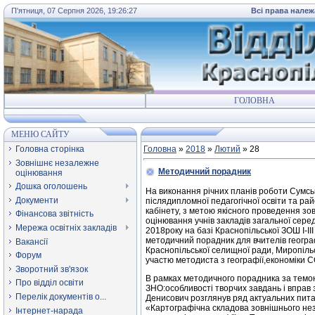
П'ятниця, 07 Серпня 2026, 19:26:27
Всі права належ
ГОЛОВНА
МЕНЮ САЙТУ
Головна сторінка
Головна
»
2018
»
Лютий
»
28
Зовнішнє незалежне
Методичний порадник
оцінювання
Дошка оголошень
На виконання річних планів роботи Сумсь
Документи
післядипломної педагогічної освіти та ра
кабінету, з метою якісного проведення з
Фінансова звітність
оцінювання учнів закладів загальної серед
Мережа освітніх закладів
2018року на базі Краснопільської ЗОШ І-ІІІ
методичний порадник для вчителів географ
Вакансії
Краснопільської селищної ради, Миропільс
Форум
участю методиста з географії,економіки 
Зворотний зв'язок
В рамках методичного порадника за темою
Про відділ освіти
ЗНО:особливості творчих завдань і вправ
Перелік документів о...
Денисович розглянув ряд актуальних пита
«Картографічна складова зовнішнього не
Інтернет-нарада