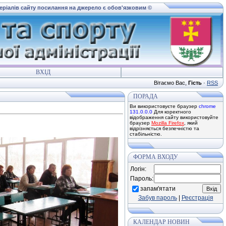
теріалів сайту посилання на джерело є обов'язковим ©
ВХІД
Вітаємо Вас
,
Гість
·
RSS
ПОРАДА
Ви використовуєте браузер
chrome
131.0.0.0
Для коректного
відображення сайту використовуйте
браузер
Mozilla Firefox
, який
відрізняється безпечністю та
стабільністю.
ФОРМА ВХОДУ
Логін:
Пароль:
запам'ятати
Забув пароль
|
Реєстрація
КАЛЕНДАР НОВИН