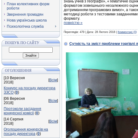
знань учнів з географії», «Тематичне оцін
План колективних форм
форматом зовнішнього незалежного оцін
роботи
дотриманням програмових вимог», а також
методиці роботи з тестовими завданнями 
Звернення громадян
формату. &
Нова українська школа
повністю »
Психологічна служба
Переглядів: 479 | Дата:
28 Лютого 2018
|
Комментарі (0)
ПОШУК ПО САЙТУ
Сутність та зміст проблеми торгівлі 
ОГОЛОШЕННЯ
[10 Вересня
[
Всім
]
2018]
Конкурс на посаду директора
ЗЗСО
(
0
)
[06 Вересня
[
Всім
]
2018]
Протоколи засідання
конкурсної комісії
(
0
)
[14 Серпня
[
Всім
]
2018]
Оголошення конкурсів на
посаду директора
(
0
)