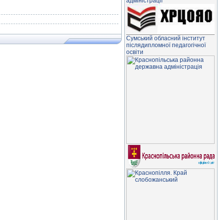
адміністрації
Сумський обласний інститут
післядипломної педагогічної
освіти