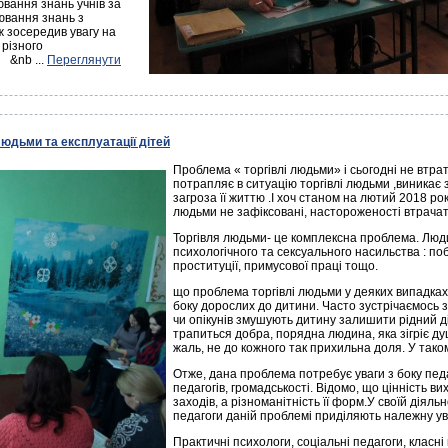
ювання знань учнів за
ювання знань з
 зосередив увагу на
різного
nb
...
Переглянути
людьми та експлуатації дітей
Проблема « торгівлі людьми» і сьогодні не втра
потрапляє в ситуацію торгівлі людьми ,виникає з
загроза її життю .І хоч станом на лютий 2018 ро
людьми не зафіксовані, настороженості втрача
Торгівля людьми- це комплексна проблема. Люд
психологічного та сексуального насильства : по
проституції, примусової праці тощо.
що проблема торгівлі людьми у деяких випадках
боку дорослих до дитини. Часто зустрічаємось з 
чи опікунів змушують дитину залишити рідний ді
трапиться добра, порядна людина, яка зігріє д
жаль, не до кожного так прихильна доля. У тако
Отже, дана проблема потребує уваги з боку педа
педагогів, громадськості. Відомо, що цінність ви
заходів, а різноманітність її форм.У своїй діяль
педагоги даній проблемі приділяють належну ув
Практичні психологи, соціальні педагоги, класн