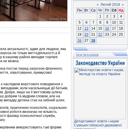
«
Лютий 2018
»
Пн
Вт
Ср
Чт
Пт
Сб
Нд
1
2
3
4
5
6
7
8
9
10
11
12
13
14
15
16
17
18
19
20
21
22
23
24
25
26
27
28
тила актуальності, адже для людини, яка
агроза не тільки життєдіяльності,а й
ПОСИЛАННЯ
ку в нашому районі випадки торгівлі
ти не можна.
ина постає перед загрозою фізичного,
биття, згвалтування, примусової
 є наслідком жорстокого поводження з
випадками, коли насильницькі дії батьків,
м. Добре, якщо на її життєвому шляху
ушу добрим та мудрим словом, але на
му випадку дитина стає на хибний шлях.
гогів, практичних психологів, соціальних
ховної роботи визначає не кількість
ності фахівці психологічної служби,
агу.
Департамент освiти і науки
Сумської обласної державної
і керівники використовують такі форми