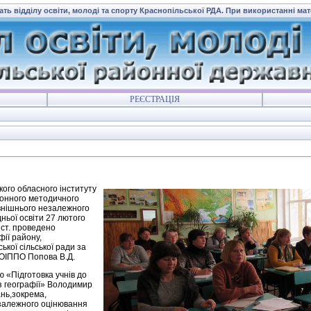
ать відділу освіти, молоді та спорту Краснопільської РДА. При використанні ма
РЕЄСТРАЦІЯ
кого обласного інституту
йонного методичного
овнішнього незалежного
ньої освіти 27 лютого
 ст. проведено
ії району,
ької сільської ради за
СОІППО Попова В.Д.
 «Підготовка учнів до
 з географії» Володимир
нь,зокрема,
залежного оцінювання