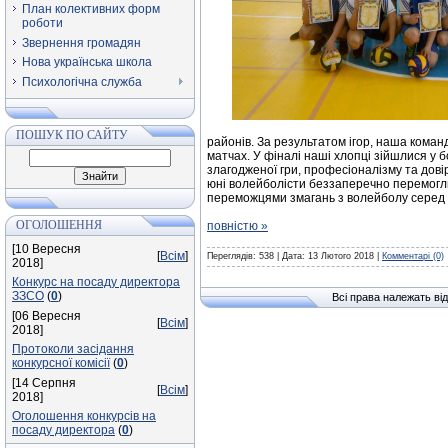
План колективних форм
роботи
Звернення громадян
Нова українська школа
Психологічна служба
ПОШУК ПО САЙТУ
районів. За результатом ігор, наша коман
матчах. У фіналі наші хлопці зійшлися у б
злагодженої гри, професіоналізму та довір
юні волейболісти беззаперечно перемогли
переможцями змагань з волейболу серед 
ОГОЛОШЕННЯ
повністю »
[10 Вересня
[
Всім
]
Переглядів: 538 | Дата:
13 Лютого 2018
|
Комментарі (0)
2018]
Конкурс на посаду директора
ЗЗСО
(
0
)
Всі права належать від
[06 Вересня
[
Всім
]
2018]
Протоколи засідання
конкурсної комісії
(
0
)
[14 Серпня
[
Всім
]
2018]
Оголошення конкурсів на
посаду директора
(
0
)