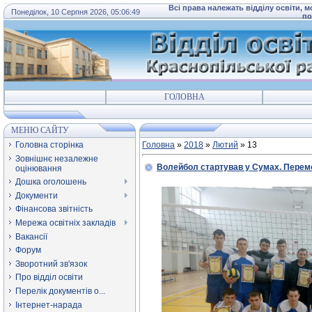
Всі права належать відділу освіти, 
Понеділок, 10 Серпня 2026, 05:06:49
по
ГОЛОВНА
МЕНЮ САЙТУ
Головна сторінка
Головна
»
2018
»
Лютий
»
13
Зовнішнє незалежне
Волейбол стартував у Сумах. Перемо
оцінювання
Дошка оголошень
Документи
Фінансова звітність
Мережа освітніх закладів
Вакансії
Форум
Зворотний зв'язок
Про відділ освіти
Перелік документів о...
Інтернет-нарада