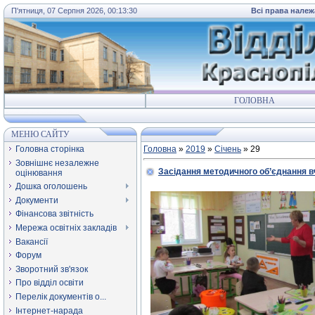
П'ятниця, 07 Серпня 2026, 00:13:30
Всі права належ
ГОЛОВНА
МЕНЮ САЙТУ
Головна сторінка
Головна
»
2019
»
Січень
»
29
Зовнішнє незалежне
Засідання методичного об’єднання в
оцінювання
Дошка оголошень
Документи
Фінансова звітність
Мережа освітніх закладів
Вакансії
Форум
Зворотний зв'язок
Про відділ освіти
Перелік документів о...
Інтернет-нарада