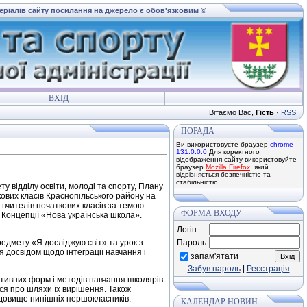
теріалів сайту посилання на джерело є обов'язковим ©
ВХІД
Вітаємо Вас
,
Гість
·
RSS
ПОРАДА
Ви використовуєте браузер
chrome
131.0.0.0
Для коректного
відображення сайту використовуйте
браузер
Mozilla Firefox
, який
відрізняється безпечністю та
стабільністю.
у відділу освіти, молоді та спорту, Плану
ових класів Краснопільського району на
 вчителів початкових класів за темою
ФОРМА ВХОДУ
вах Концепції «Нова українська школа».
Логін:
редмету «Я досліджую світ» та урок з
Пароль:
я досвідом щодо інтеграції навчання і
запам'ятати
ій школі.
Забув пароль
|
Реєстрація
тивних форм і методів навчання школярів:
ся про шляхи їх вирішення. Також
едовище нинішніх першокласників.
КАЛЕНДАР НОВИН