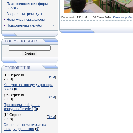
План колективних форм
роботи
Звернення громадян
Переглядів: 1251 | Дата:
29 Січня 2019
|
Комментарі (0)
Нова українська школа
Психологічна служба
ПОШУК ПО САЙТУ
ОГОЛОШЕННЯ
[10 Вересня
[
Всім
]
2018]
Конкурс на посаду директора
ЗЗСО
(
0
)
[06 Вересня
[
Всім
]
2018]
Протоколи засідання
конкурсної комісії
(
0
)
[14 Серпня
[
Всім
]
2018]
Оголошення конкурсів на
посаду директора
(
0
)