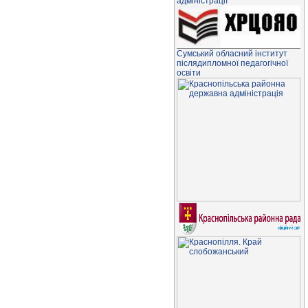
адміністрації
Сумський обласний інститут
післядипломної педагогічної
освіти