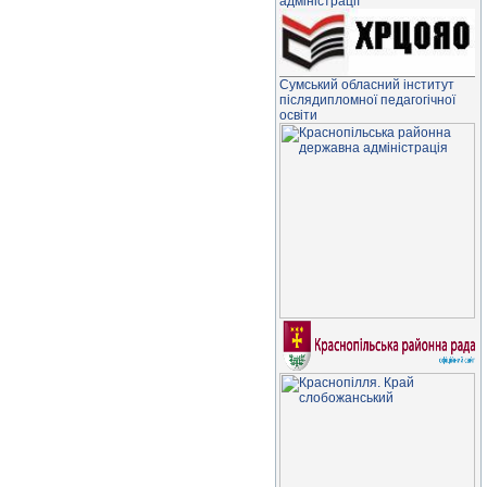
адміністрації
Сумський обласний інститут
післядипломної педагогічної
освіти