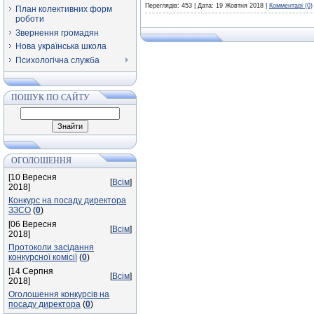
Переглядів: 453 | Дата:
19 Жовтня 2018
|
Комментарі (0)
План колективних форм
роботи
Звернення громадян
Нова українська школа
Психологічна служба
ПОШУК ПО САЙТУ
ОГОЛОШЕННЯ
[10 Вересня
[
Всім
]
2018]
Конкурс на посаду директора
ЗЗСО
(
0
)
[06 Вересня
[
Всім
]
2018]
Протоколи засідання
конкурсної комісії
(
0
)
[14 Серпня
[
Всім
]
2018]
Оголошення конкурсів на
посаду директора
(
0
)