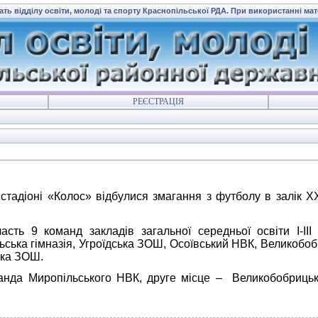
ать відділу освіти, молоді та спорту Краснопільської РДА. При використанні ма
РЕЄСТРАЦІЯ
стадіоні «Колос» відбулися змагання з футболу в залік 
 команд закладів загальної середньої освіти І-ІІІ с
ьська гімназія, Угроїдська ЗОШ, Осоївський НВК, Великобо
ька ЗОШ.
иропільського НВК, друге місце – Великобобрицька ЗО