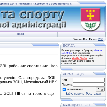
теріалів сайту посилання на джерело є обов'язковим ©
ВХІД
Вітаємо Вас
,
Гість
·
RSS
ПОРАДА
Ви використовуєте браузер
chrome
131.0.0.0
Для коректного
відображення сайту використовуйте
браузер
Mozilla Firefox
, який
відрізняється безпечністю та
стабільністю.
ХХVІІ районних спортивних ігор
ФОРМА ВХОДУ
тупенів: Славгородська ЗОШ,
Логін:
брицька ЗОШ, Мезенівський НВК,
Пароль:
запам'ятати
Ш І-ІІІ ст. та третє місце –
Забув пароль
|
Реєстрація
КАЛЕНДАР НОВИН