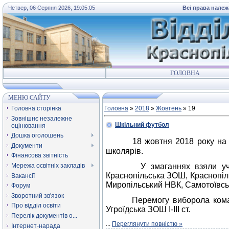
Четвер, 06 Серпня 2026, 19:05:05
Всі права належ
ГОЛОВНА
МЕНЮ САЙТУ
Головна сторінка
Головна
»
2018
»
Жовтень
»
19
Зовнішнє незалежне
Шкільний футбол
оцінювання
Дошка оголошень
18 жовтня 2018 року на 
Документи
школярів
.
Фінансова звітність
Мережа освітніх закладів
У змаганнях взяли участь 9
Краснопільська ЗОШ, Краснопіл
Вакансії
Миропільський НВК, Самотоївс
Форум
Зворотний зв'язок
Перемогу виборола команда М
Про відділ освіти
Угроїдська ЗОШ І-ІІІ ст.
Перелік документів о...
...
Переглянути повністю »
Інтернет-нарада