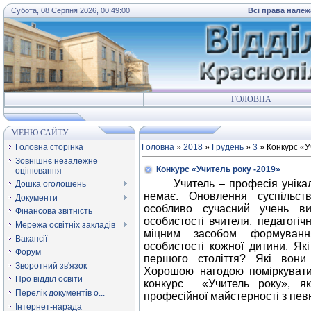
Субота, 08 Серпня 2026, 00:49:00
Всі права належ
ГОЛОВНА
МЕНЮ САЙТУ
Головна сторінка
Головна
»
2018
»
Грудень
»
3
» Конкурс «У
Зовнішнє незалежне
Конкурс «Учитель року -2019»
оцінювання
Учитель – професія унікал
Дошка оголошень
немає. Оновлення суспільств
Документи
особливо сучасний учень ви
Фінансова звітність
особистості вчителя, педагогіч
Мережа освітніх закладів
міцним засобом формуванн
Вакансії
особистості кожної дитини. Як
Форум
першого століття? Які вони
Зворотний зв'язок
Хорошою нагодою поміркувати
Про відділ освіти
конкурс «Учитель року», я
Перелік документів о...
професійної майстерності з певн
Інтернет-нарада