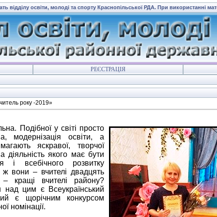
ать відділу освіти, молоді та спорту Краснопільської РДА. При використанні ма
РЕЄСТРАЦІЯ
читель року -2019»
ьна. Подібної у світі просто
а, модернізація освіти, а
магають яскравої, творчої
на діяльність якого має бути
я і всебічного розвитку
і ж вони – вчителі двадцять
 – кращі вчителі району?
 над цим є Всеукраїнський
кий є щорічним конкурсом
ої номінації.