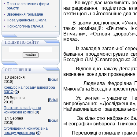
Конкурс дає можливість розкр
План колективних форм
напрацювання, поділитись вла
роботи
взяти щось найголовніше для п
Звернення громадян
Нова українська школа
В цьому році конкурс «Учител
Психологічна служба
таких номінацій: «Вчитель ін
Вітчизни», «Основи здоров
’
я»
мова».
ПОШУК ПО САЙТУ
Із закладів загальної середн
бажання продемонструвати сво
Бєсєдіна Л.М.(Славгородська ЗОШ 
Відповідно наказу Департамент
ОГОЛОШЕННЯ
визначені зони для проведення 
[10 Вересня
[
Всім
]
2018]
Людмила Федорівна Гнилоко
Конкурс на посаду директора
Миколаївна Бєсєдіна презентува
ЗЗСО
(
0
)
Усі вчителі – учасники І ета
[06 Вересня
[
Всім
]
2018]
випробування: «Дослідження»,
Протоколи засідання
Найважливішою і завершальною
конкурсної комісії
(
0
)
За кількістю набраних балів І
[14 Серпня
[
Всім
]
2018]
«Географія» виборола Гнилокозов
Оголошення конкурсів на
Переможці отримали грамоти, г
посаду директора
(
0
)