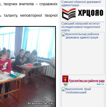
Сумської обласної державної
творчих вчителів – справжніх
адміністрації
аланту, неповторної творчої
Сумський обласний інститут
післядипломної педагогічної
освіти