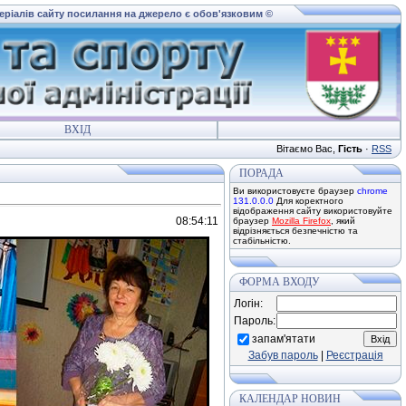
теріалів сайту посилання на джерело є обов'язковим ©
ВХІД
Вітаємо Вас
,
Гість
·
RSS
ПОРАДА
Ви використовуєте браузер
chrome
131.0.0.0
Для коректного
відображення сайту використовуйте
08:54:11
браузер
Mozilla Firefox
, який
відрізняється безпечністю та
стабільністю.
ФОРМА ВХОДУ
Логін:
Пароль:
запам'ятати
Забув пароль
|
Реєстрація
КАЛЕНДАР НОВИН