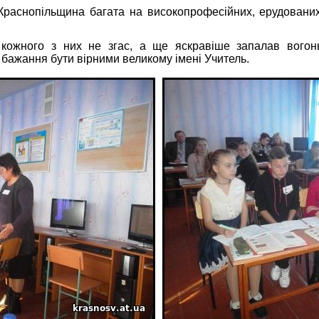
нопільщина багата на високопрофесійних, ерудованих, 
о з них не згас, а ще яскравіше запалав вогонь т
, бажання бути вірними великому імені Учитель.