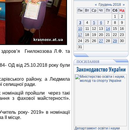
«
Грудень 2018
»
Пн
Вт
Ср
Чт
Пт
Сб
Нд
1
2
3
4
5
6
7
8
9
10
11
12
13
14
15
16
17
18
19
20
21
22
23
24
25
26
27
28
29
30
31
 здоров’я Гнилокозова Л.Ф. та
ПОСИЛАННЯ
4- ОД від 25.10.2018 року були
івського району, а Людмила
ї селищної ради.
 номінацій пройшли через такі
ання з фахової майстерності».
читель року- 2019» в номінації
 ІІ місце.
Департамент освiти і науки