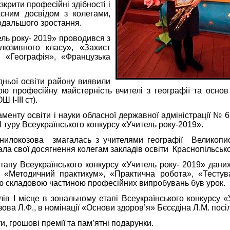
ити професійні здібності і
сним досвідом з колегами,
одальшого зростання.
ь року- 2019» проводився з
клюзивного класу», «Захист
, «Географія», «Французька
ьої освіти району виявили
ю професійну майстерність вчителі з географії та основ
І-ІІІ ст).
у освіти і науки обласної державної адміністрації № 68
І туру Всеукраїнського конкурсу «Учитель року-2019».
зова змагалась з учителями географії Великописар
ла свої досягнення колегам закладів освіти Краснопільсько
пу Всеукраїнського конкурсу «Учитель року- 2019» даних
 «Методичний практикум», «Практична робота», «Тестув
 складовою частиною професійних випробувань був урок.
 місце в зональному етапі Всеукраїнського конкурсу «У
а Л.Ф., в номінації «Основи здоров’я» Бєсєдіна Л.М. посіла
рошові премії та пам’ятні подарунки.