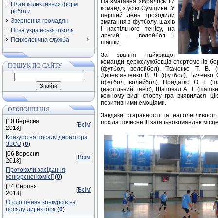
На змагання зібралось 17
План колективних форм
команд з усієї Сумщини. У
роботи
перший день проходили
Звернення громадян
змагання з футболу, шахів
і настільного тенісу, на
Нова українська школа
другий – волейбол і
Психологічна служба
шашки.
За звання найкращої
команди держслужбовців-спортсменів бор
ПОШУК ПО САЙТУ
(футбол, волейбол), Ткаченко Т. В. (
Дерев`янченко В. Л. (футбол), Биченко 
(футбол, волейбол), Придатко О. І. (ш
(настільний теніс), Шаповал А. І. (шашки
кожному виді спорту гра виявилася ці
позитивними емоціями.
ОГОЛОШЕННЯ
Завдяки старанності та наполегливості
[10 Вересня
посіла почесне ІІІ загальнокомандне місце
[
Всім
]
2018]
Конкурс на посаду директора
ЗЗСО
(
0
)
[06 Вересня
[
Всім
]
2018]
Протоколи засідання
конкурсної комісії
(
0
)
[14 Серпня
[
Всім
]
2018]
Оголошення конкурсів на
посаду директора
(
0
)