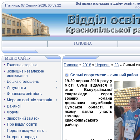
Всі права належать відділу освіти, 
П'ятниця, 07 Серпня 2026, 06:39:22
по
ГОЛОВНА
МЕНЮ САЙТУ
Головна сторінка
Головна
»
2018
»
Червень
»
23
» Сильні с
Зовнішнє незалежне
Сильні спортсмени – сильний район
оцінювання
19-20 червня 2018 року у
Дошка оголошень
місті Суми відбувся ІІ
Документи
етап Всеукраїнської
Фінансова звітність
спартакіади серед
збірних команд
Мережа освітніх закладів
державних службовців
Вакансії
Сумської області, в
якому взяла участь
Форум
команда
Зворотний зв'язок
Краснопільського
Про відділ освіти
району.
Перелік документів о...
Інтернет-нарада