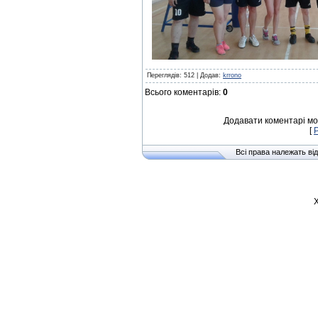
Переглядів
: 512 |
Додав
:
krrono
Всього коментарів
:
0
Додавати коментарі мо
[
Всі права належать від