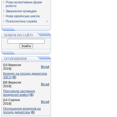
План колективних форм
роботи
Звернення громадян
Нова українська школа
Психологічна служба
ПОШУК ПО САЙТУ
ОГОЛОШЕННЯ
[10 Вересня
[
Всім
]
2018]
Конкурс на посаду директора
ЗЗСО
(
0
)
[06 Вересня
[
Всім
]
2018]
Протоколи засідання
конкурсної комісії
(
0
)
[14 Серпня
[
Всім
]
2018]
Оголошення конкурсів на
посаду директора
(
0
)